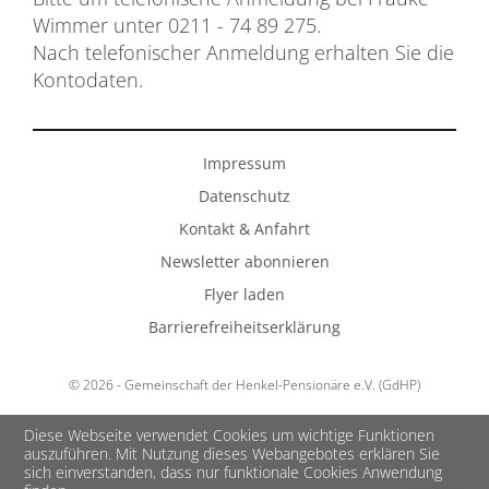
Wimmer unter 0211 - 74 89 275.
Nach telefonischer Anmeldung erhalten Sie die
Kontodaten.
Impressum
Datenschutz
Kontakt & Anfahrt
Newsletter abonnieren
Flyer laden
Barrierefreiheitserklärung
© 2026 - Gemeinschaft der Henkel-Pensionäre e.V. (GdHP)
Diese Webseite verwendet Cookies um wichtige Funktionen
auszuführen. Mit Nutzung dieses Webangebotes erklären Sie
sich einverstanden, dass nur funktionale Cookies Anwendung