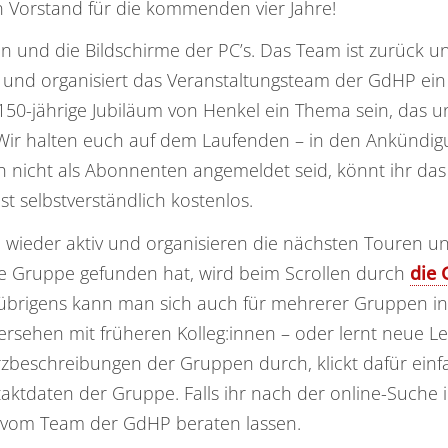
n Vorstand für die kommenden vier Jahre!
 und die Bildschirme der PC’s. Das Team ist zurück un
 und organisiert das Veranstaltungsteam der GdHP ein v
150-jährige Jubiläum von Henkel ein Thema sein, das un
 Wir halten euch auf dem Laufenden – in den Ankündig
 nicht als Abonnenten angemeldet seid, könnt ihr das j
ist selbstverständlich kostenlos.
 wieder aktiv und organisieren die nächsten Touren un
de Gruppe gefunden hat, wird beim Scrollen durch
die 
 übrigens kann man sich auch für mehrerer Gruppen in
rsehen mit früheren Kolleg:innen – oder lernt neue Le
zbeschreibungen der Gruppen durch, klickt dafür einf
taktdaten der Gruppe. Falls ihr nach der online-Such
ich vom Team der GdHP beraten lassen.