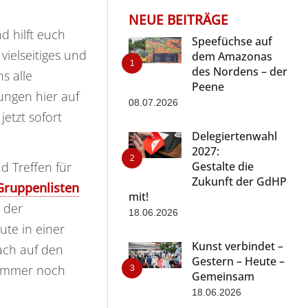
NEUE BEITRÄGE
d hilft euch
Speefüchse auf
ielseitiges und
dem Amazonas
des Nordens – der
s alle
Peene
ungen hier auf
08.07.2026
etzt sofort
Delegiertenwahl
2027:
d Treffen für
Gestalte die
Zukunft der GdHP
Gruppenlisten
mit!
 der
18.06.2026
ute in einer
Kunst verbindet –
ach auf den
Gestern – Heute –
e immer noch
Gemeinsam
18.06.2026