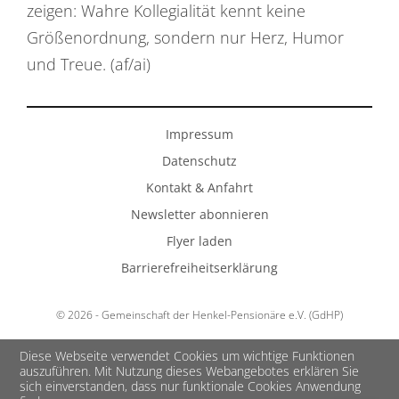
zeigen: Wahre Kollegialität kennt keine
Größenordnung, sondern nur Herz, Humor
und Treue. (af/ai)
Impressum
Datenschutz
Kontakt & Anfahrt
Newsletter abonnieren
Flyer laden
Barrierefreiheitserklärung
© 2026 - Gemeinschaft der Henkel-Pensionäre e.V. (GdHP)
Diese Webseite verwendet Cookies um wichtige Funktionen
auszuführen. Mit Nutzung dieses Webangebotes erklären Sie
sich einverstanden, dass nur funktionale Cookies Anwendung