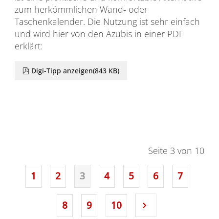
zum herkömmlichen Wand- oder
Taschenkalender. Die Nutzung ist sehr einfach
und wird hier von den Azubis in einer PDF
erklärt:
pdf
Digi-Tipp anzeigen
(
843 KB
)
Seite 3 von 10
1
2
3
4
5
6
7
8
9
10