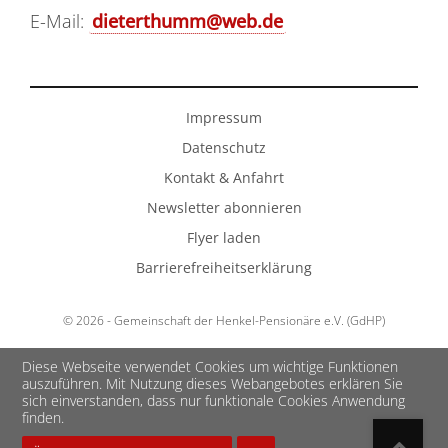
E-Mail:
dieterthumm@web.de
Impressum
Datenschutz
Kontakt & Anfahrt
Newsletter abonnieren
Flyer laden
Barrierefreiheitserklärung
© 2026 - Gemeinschaft der Henkel-Pensionäre e.V. (GdHP)
Diese Webseite verwendet Cookies um wichtige Funktionen
auszuführen. Mit Nutzung dieses Webangebotes erklären Sie
sich einverstanden, dass nur funktionale Cookies Anwendung
finden.