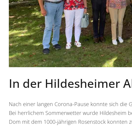
In der Hildesheimer A
Nach einer langen Corona-Pause konnte sich die G
Bei herrlichem Sommerwetter wurde Hildesheim bes
Dom mit dem 1000-jährigen Rosenstock konnten z